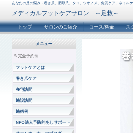
あなたの足の悩み（巻き爪、肥厚爪、タコ、ウオノメ、角質ケア、ネイルケ
メディカルフットケアサロン ～足救～
トップ
サロンのご紹介
コース/料金
ス
メニュー
※完全予約制
フットケアとは
巻き爪ケア
在宅訪問
施設訪問
施術例
NPO法人予防的あしサポート